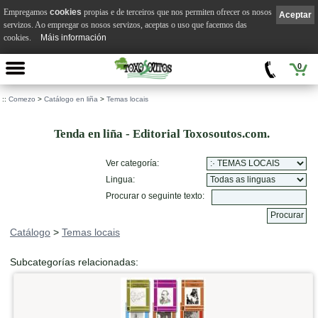
Empregamos
cookies
propias e de terceiros que nos permiten ofrecer os nosos
Aceptar
servizos. Ao empregar os nosos servizos, aceptas o uso que facemos das
cookies.
Máis información
0
::
Comezo
>
Catálogo en liña
>
Temas locais
Tenda en liña - Editorial Toxosoutos.com.
Ver categoría:
Lingua:
Procurar o seguinte texto:
Catálogo
>
Temas locais
Subcategorías relacionadas: