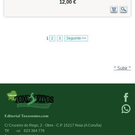
12,00 €
1
2
3
Seguinte >>
^ Subir ^
Editorial Toxosoutos.com
C/ Cruceiro do Rego, 2 - Obre - C.P. 15217 Noia (A Coruña)
Tlf:
623 384 776
+34