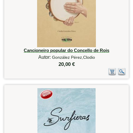
Cancioneiro popular do Concello de Rois
Autor:
González Pérez,Clodio
20,00 €