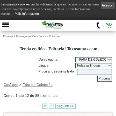
Empregamos
cookies
propias e de terceiros que nos permiten ofrecer os nosos
Aceptar
servizos. Ao empregar os nosos servizos, aceptas o uso que facemos das
cookies.
Máis información
0
::
Comezo
>
Catálogo en liña
>
Fóra de Colección
Tenda en liña - Editorial Toxosoutos.com.
Ver categoría:
Lingua:
Procurar o seguinte texto:
Catálogo
>
Fóra de Colección
Dende 1 até 12 de 85 elementos
1
2
3
Seguinte >>