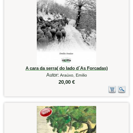
A cara da serra( do lado d´As Forcadas)
Autor:
Araúxo, Emilio
20,00 €