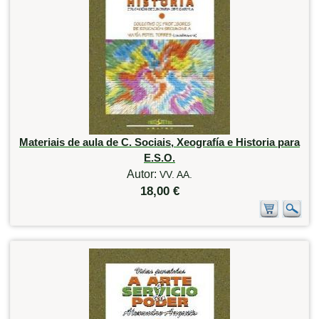
Materiais de aula de C. Sociais, Xeografía e Historia para
E.S.O.
Autor:
VV. AA.
18,00 €