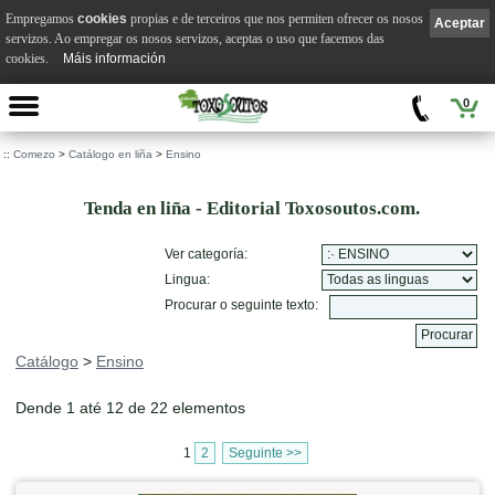
Empregamos
cookies
propias e de terceiros que nos permiten ofrecer os nosos
Aceptar
servizos. Ao empregar os nosos servizos, aceptas o uso que facemos das
cookies.
Máis información
0
::
Comezo
>
Catálogo en liña
>
Ensino
Tenda en liña - Editorial Toxosoutos.com.
Ver categoría:
Lingua:
Procurar o seguinte texto:
Catálogo
>
Ensino
Dende 1 até 12 de 22 elementos
1
2
Seguinte >>