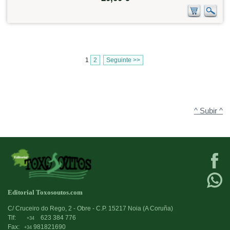
1
2
Seguinte >>
^ Subir ^
Editorial Toxosoutos.com
C/ Cruceiro do Rego, 2 - Obre - C.P. 15217 Noia (A Coruña)
Tlf:
623 384 776
+34
Fax:
981821690
+34