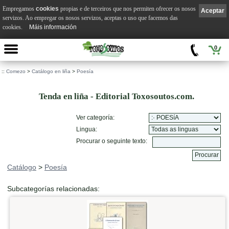
Empregamos
cookies
propias e de terceiros que nos permiten ofrecer os nosos
Aceptar
servizos. Ao empregar os nosos servizos, aceptas o uso que facemos das
cookies.
Máis información
0
::
Comezo
>
Catálogo en liña
>
Poesía
Tenda en liña - Editorial Toxosoutos.com.
Ver categoría:
Lingua:
Procurar o seguinte texto:
Catálogo
>
Poesía
Subcategorías relacionadas: