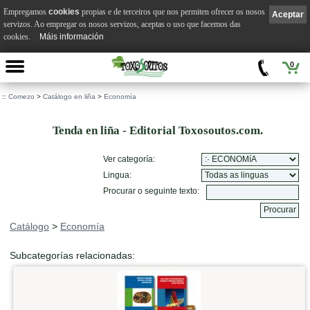
Empregamos
cookies
propias e de terceiros que nos permiten ofrecer os nosos
Aceptar
servizos. Ao empregar os nosos servizos, aceptas o uso que facemos das
cookies.
Máis información
0
::
Comezo
>
Catálogo en liña
>
Economía
Tenda en liña - Editorial Toxosoutos.com.
Ver categoría:
Lingua:
Procurar o seguinte texto:
Catálogo
>
Economía
Subcategorías relacionadas: