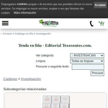
Empregamos
cookies
propias e de terceiros que nos permiten ofrecer os nosos
Aceptar
servizos. Ao empregar os nosos servizos, aceptas o uso que facemos das
cookies.
Máis información
0
::
Comezo
>
Catálogo en liña
>
Investigación
Tenda en liña - Editorial Toxosoutos.com.
Ver categoría:
Lingua:
Procurar o seguinte texto:
Catálogo
>
Investigación
Subcategorías relacionadas: