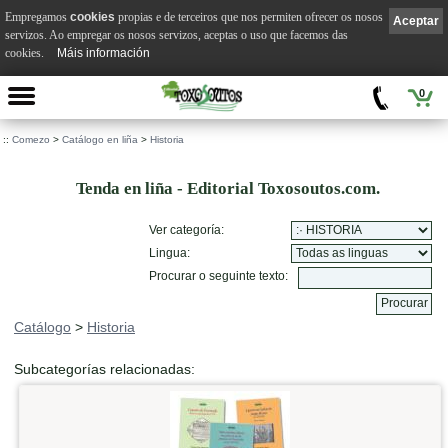
Empregamos
cookies
propias e de terceiros que nos permiten ofrecer os nosos
Aceptar
servizos. Ao empregar os nosos servizos, aceptas o uso que facemos das
cookies.
Máis información
0
::
Comezo
>
Catálogo en liña
>
Historia
Tenda en liña - Editorial Toxosoutos.com.
Ver categoría:
Lingua:
Procurar o seguinte texto:
Catálogo
>
Historia
Subcategorías relacionadas: