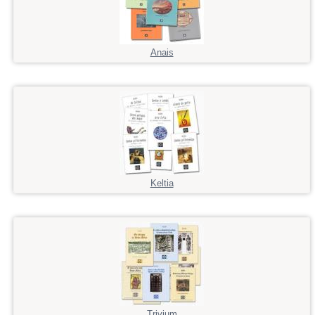
Anais
Keltia
Trivium