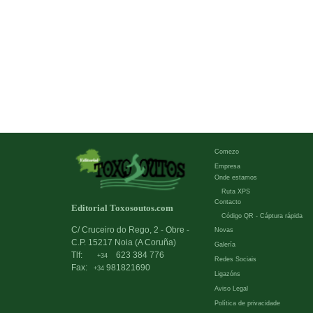
Comezo
Empresa
Onde estamos
Ruta XPS
Contacto
Editorial Toxosoutos.com
Código QR - Cáptura rápida
C/ Cruceiro do Rego, 2 - Obre -
Novas
C.P. 15217 Noia (A Coruña)
Galería
Tlf:
623 384 776
+34
Redes Sociais
Fax:
981821690
+34
Ligazóns
Aviso Legal
Política de privacidade