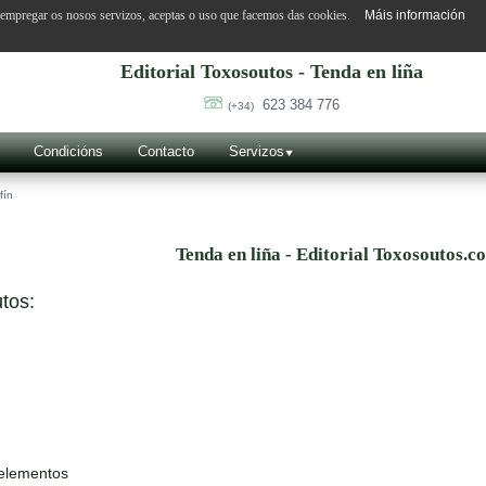
o empregar os nosos servizos, aceptas o uso que facemos das cookies.
Máis información
Editorial Toxosoutos - Tenda en liña
623 384 776
(+34)
Condicións
Contacto
Servizos
fín
Tenda en liña - Editorial Toxosoutos.c
tos:
 elementos