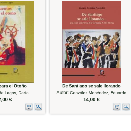
para el Otoño
De Santiago se sale llorando
Autor:
ña Lagos, Darío
González Menéndez, Eduardo
2,00 €
14,00 €