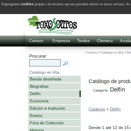
Empregamos
cookies
propias e de terceiros que nos permiten ofrecer os nosos servizos. A
Comezo
Empresa
Tenda
Clientes
Axuda
::
Comezo
>
Catálogo en liña
>
Del
Procurar:
Catálogo en liña:
Banda deseñada
Catálogo de produ
Biografías
Delfín
Categoría:
Delfín
Economía
Edición e tradución
Catálogo
>
Delfín
Ensino
Fóra de Colección
Dende 1 até 12 de 15
Historia