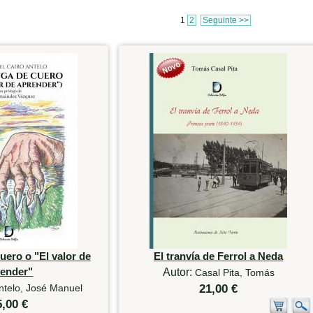
1
2
Seguinte >>
uero o "El valor de
El tranvía de Ferrol a Neda
render"
Autor:
Casal Pita, Tomás
ntelo, José Manuel
21,00 €
5,00 €