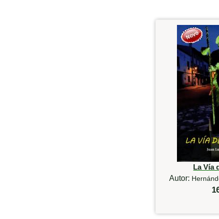
La Vía 
Autor:
Hernánde
1