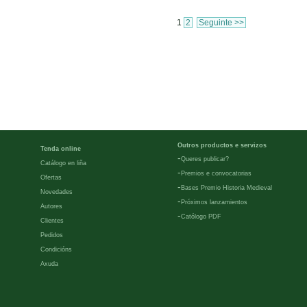
1
2
Seguinte >>
Outros productos e servizos
Tenda online
-
Queres publicar?
Catálogo en liña
-
Premios e convocatorias
Ofertas
-
Bases Premio Historia Medieval
Novedades
-
Próximos lanzamientos
Autores
-
Católogo PDF
Clientes
Pedidos
Condicións
Axuda