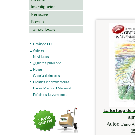
Investigación
Narrativa
Poesía
Temas locais
:.
Catálogo PDF
:.
Autores
:.
Novidades
:.
¿Queres publicar?
:.
Novas
:.
Galería de imaxes
:.
Premios e convocatorias
:.
Bases Premio H Medieval
:.
Próximos lanzamentos
La tortuga de c
ap
Autor:
Cairo A
1