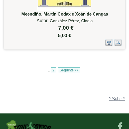
Meendiño, Martín Codax e Xoán de Cangas
Autor:
González Pérez, Clodio
7,00 €
5,00 €
1
2
Seguinte >>
^ Subir ^