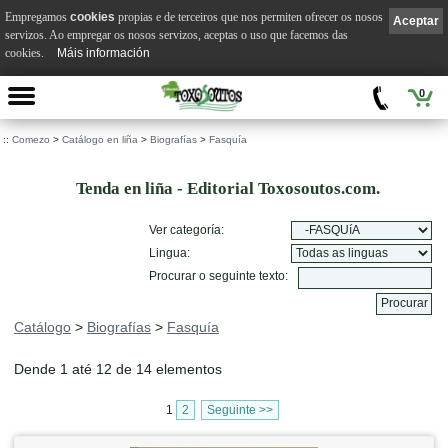
Empregamos
cookies
propias e de terceiros que nos permiten ofrecer os nosos
Aceptar
servizos. Ao empregar os nosos servizos, aceptas o uso que facemos das
cookies.
Máis información
0
::
Comezo
>
Catálogo en liña
>
Biografías
>
Fasquía
Tenda en liña - Editorial Toxosoutos.com.
Ver categoría:
Lingua:
Procurar o seguinte texto:
Catálogo
>
Biografías
>
Fasquía
Dende 1 até 12 de 14 elementos
1
2
Seguinte >>