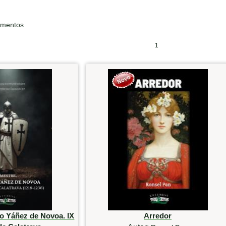
ementos
1
o Yáñez de Novoa. IX
Arredor