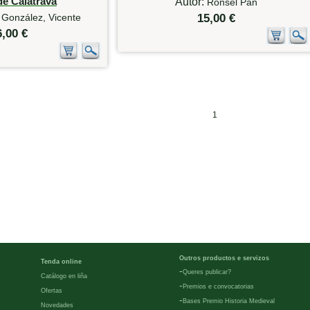
de Calatrava
Autor:
Ronsel Pan
 González, Vicente
15,00 €
6,00 €
1
Outros productos e servizos
Tenda online
-
Queres publicar?
Catálogo en liña
-
Premios e convocatorias
Ofertas
-
Bases Premio Historia Medieval
Novedades