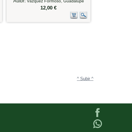
Autor:
Vázquez Formoso, Guadalupe
12,00 €
^ Subir ^