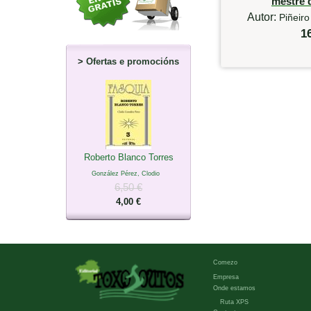
mestre 
Autor:
Piñeiro
1
>
Ofertas e promocións
Roberto Blanco Torres
González Pérez, Clodio
6,50 €
4,00 €
Comezo
Empresa
Onde estamos
Ruta XPS