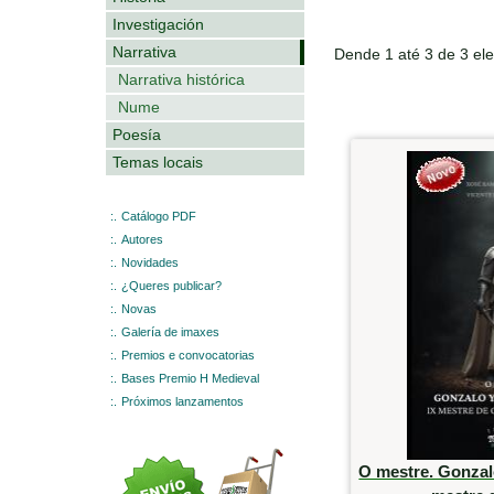
Investigación
Narrativa
Dende 1 até 3 de 3 el
Narrativa histórica
Nume
Poesía
Temas locais
:.
Catálogo PDF
:.
Autores
:.
Novidades
:.
¿Queres publicar?
:.
Novas
:.
Galería de imaxes
:.
Premios e convocatorias
:.
Bases Premio H Medieval
:.
Próximos lanzamentos
O mestre. Gonzal