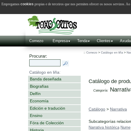
Empregamos
cookies
propias e de terceiros que nos permiten ofrecer os nosos servizos. A
Comezo
Empresa
Tenda
Clientes
Axuda
::
Comezo
>
Catálogo en liña
>
Nar
Procurar:
Catálogo en liña:
Banda deseñada
Catálogo de produ
Biografías
Narrativ
Categoría:
Delfín
Economía
Edición e tradución
Catálogo
>
Narrativa
Ensino
Subcategorías relacio
Fóra de Colección
Narrativa histórica
Nume
Historia