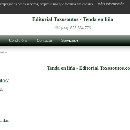
o empregar os nosos servizos, aceptas o uso que facemos das cookies.
Máis información
Editorial Toxosoutos - Tenda en liña
623 384 776
(+34)
Condicións
Contacto
Servizos
rativa
Tenda en liña - Editorial Toxosoutos.c
tos:
a
nadas: