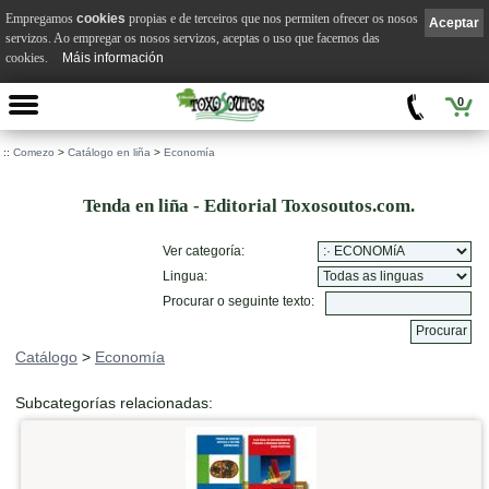
Empregamos
cookies
propias e de terceiros que nos permiten ofrecer os nosos
Aceptar
servizos. Ao empregar os nosos servizos, aceptas o uso que facemos das
cookies.
Máis información
0
::
Comezo
>
Catálogo en liña
>
Economía
Tenda en liña - Editorial Toxosoutos.com.
Ver categoría:
Lingua:
Procurar o seguinte texto:
Catálogo
>
Economía
Subcategorías relacionadas: