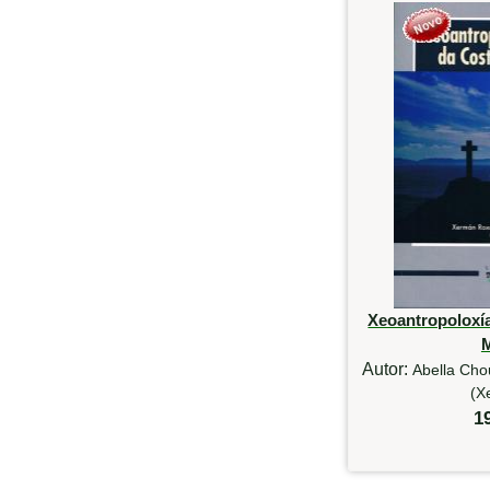
Xeoantropoloxía
Autor:
Abella Cho
(X
1