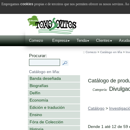
Empregamos
cookies
propias e de terceiros que nos permiten ofrecer os nosos servizos. A
Comezo
Empresa
Tenda
Clientes
Axuda
::
Comezo
>
Catálogo en liña
>
Inv
Procurar:
Catálogo en liña:
Banda deseñada
Catálogo de produ
Biografías
Divulgac
Categoría:
Delfín
Economía
Edición e tradución
Catálogo
>
Investigaci
Ensino
Fóra de Colección
Dende 1 até 12 de 59
Historia