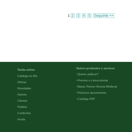
1
2
3
4
5
Seguinte >>
Outros productos e servizos
Tenda online
-
Queres publicar?
Catálogo en liña
-
Premios e convocatorias
Ofertas
-
Bases Premio Historia Medieval
Novedades
-
Próximos lanzamientos
Autores
-
Católogo PDF
Clientes
Pedidos
Condicións
Axuda