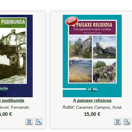
e pudibunda
A paisaxe relixiosa
Autor:
árcel, Fernando
Caramés Campos, Xosé
5,00 €
15,00 €