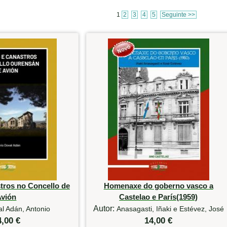
1
2
3
4
5
Seguinte >>
tros no Concello de
Homenaxe do goberno vasco a
Avión
Castelao e París(1959)
Autor:
l Adán, Antonio
Anasagasti, Iñaki e Estévez, José
4,00 €
14,00 €