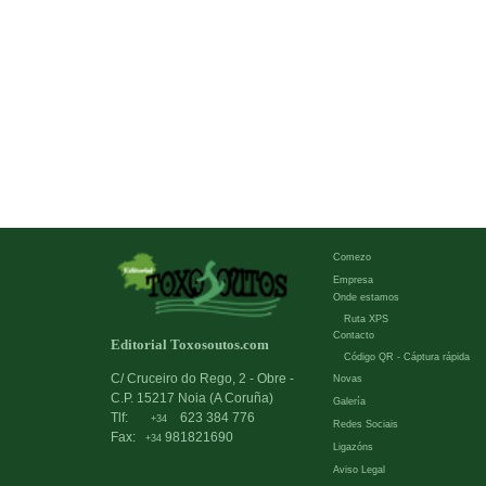
Comezo
Empresa
Onde estamos
Ruta XPS
Contacto
Editorial Toxosoutos.com
Código QR - Cáptura rápida
C/ Cruceiro do Rego, 2 - Obre -
Novas
C.P. 15217 Noia (A Coruña)
Galería
Tlf:
623 384 776
+34
Redes Sociais
Fax:
981821690
+34
Ligazóns
Aviso Legal