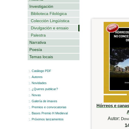
Investigación
Biblioteca Filológica
Colección Lingüística
Divulgación e ensaio
Palestra
Narrativa
Poesía
Temas locais
:.
Catálogo PDF
:.
Autores
:.
Novidades
:.
¿Queres publicar?
:.
Novas
:.
Galería de imaxes
Hórreos e canas
:.
Premios e convocatorias
:.
Bases Premio H Medieval
Autor:
Dova
:.
Próximos lanzamentos
1