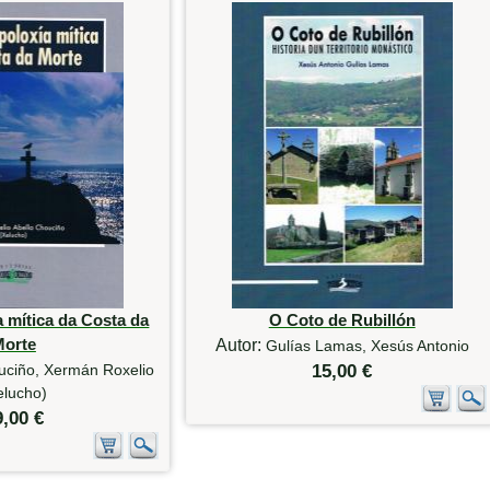
 mítica da Costa da
O Coto de Rubillón
Morte
Autor:
Gulías Lamas, Xesús Antonio
uciño, Xermán Roxelio
15,00 €
elucho)
9,00 €