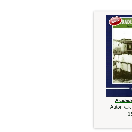
A cidad
Autor:
Valc
1