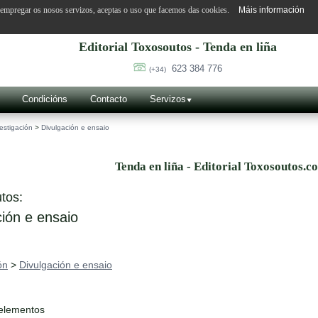
o empregar os nosos servizos, aceptas o uso que facemos das cookies.
Máis información
Editorial Toxosoutos - Tenda en liña
623 384 776
(+34)
Condicións
Contacto
Servizos
estigación
>
Divulgación e ensaio
Tenda en liña - Editorial Toxosoutos.c
tos:
ión e ensaio
ón
>
Divulgación e ensaio
 elementos