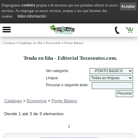
Empregamos
cookies
propias e de terceiros que nos permiten ofrecer os nosos
Aceptar
servizos. Ao empregar os nosos servizos, aceptas o uso que facemos das
cookies.
Máis información
0
::
Comezo
>
Catálogo en liña
>
Economía
>
Ponto Básico
Tenda en liña - Editorial Toxosoutos.com.
Ver categoría:
Lingua:
Procurar o seguinte texto:
Catálogo
>
Economía
>
Ponto Básico
Dende 1 até 3 de 3 elementos
1