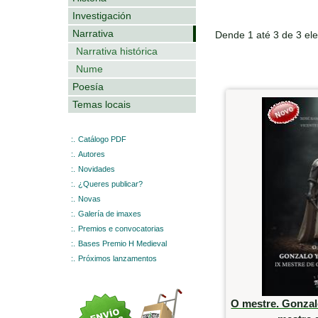
Investigación
Narrativa
Dende 1 até 3 de 3 el
Narrativa histórica
Nume
Poesía
Temas locais
:.
Catálogo PDF
:.
Autores
:.
Novidades
:.
¿Queres publicar?
:.
Novas
:.
Galería de imaxes
:.
Premios e convocatorias
:.
Bases Premio H Medieval
:.
Próximos lanzamentos
O mestre. Gonzal