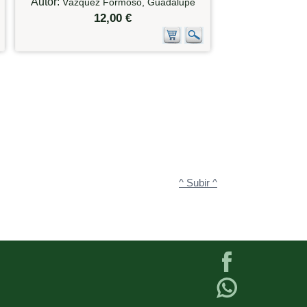
Autor:
Vázquez Formoso, Guadalupe
12,00 €
^ Subir ^