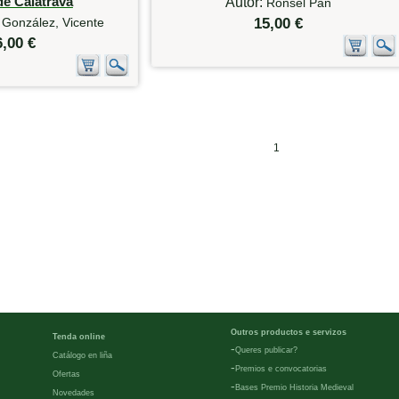
de Calatrava
Autor:
Ronsel Pan
 González, Vicente
15,00 €
6,00 €
1
Outros productos e servizos
Tenda online
-
Queres publicar?
Catálogo en liña
-
Premios e convocatorias
Ofertas
-
Bases Premio Historia Medieval
Novedades