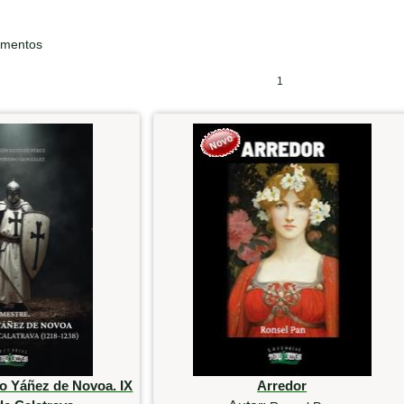
ementos
1
o Yáñez de Novoa. IX
Arredor