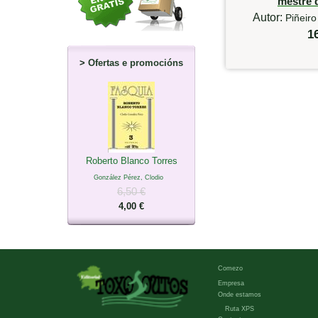
mestre 
Autor:
Piñeiro
1
>
Ofertas e promocións
Roberto Blanco Torres
González Pérez, Clodio
6,50 €
4,00 €
Comezo
Empresa
Onde estamos
Ruta XPS