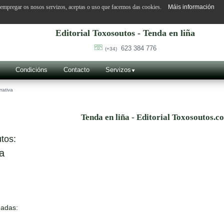
o empregar os nosos servizos, aceptas o uso que facemos das cookies.
Máis información
Editorial Toxosoutos - Tenda en liña
623 384 776
(+34)
Condicións
Contacto
Servizos
rativa
Tenda en liña - Editorial Toxosoutos.c
tos:
a
nadas: