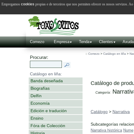
Empregamos
cookies
propias e de terceiros que nos permiten ofrecer os nosos servizos. A
Comezo
Empresa
Tenda
Clientes
Axuda
::
Comezo
>
Catálogo en liña
>
Nar
Procurar:
Catálogo en liña:
Banda deseñada
Catálogo de produ
Biografías
Narrativ
Categoría:
Delfín
Economía
Edición e tradución
Catálogo
>
Narrativa
Ensino
Subcategorías relacio
Fóra de Colección
Narrativa histórica
Nume
Historia