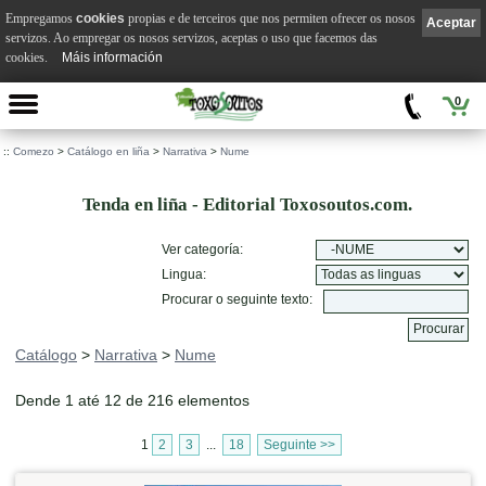
Empregamos
cookies
propias e de terceiros que nos permiten ofrecer os nosos
Aceptar
servizos. Ao empregar os nosos servizos, aceptas o uso que facemos das
cookies.
Máis información
0
::
Comezo
>
Catálogo en liña
>
Narrativa
>
Nume
Tenda en liña - Editorial Toxosoutos.com.
Ver categoría:
Lingua:
Procurar o seguinte texto:
Catálogo
>
Narrativa
>
Nume
Dende 1 até 12 de 216 elementos
1
2
3
...
18
Seguinte >>