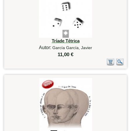
Tríade Tétrica
Autor:
García García, Javier
11,00 €