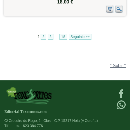
18,00 €
1
2
3
...
18
Seguinte >>
^ Subir ^
Editorial Toxosoutos.com
C/ Cruceiro do Rego, 2 - Obre - C.P. 15217 Noia (A Coruña)
Tlf:
623 384 776
+34