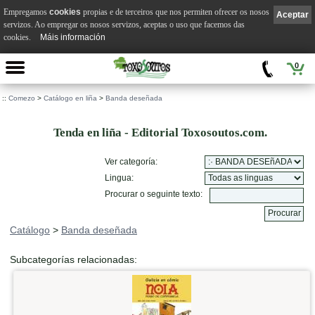
Empregamos
cookies
propias e de terceiros que nos permiten ofrecer os nosos
Aceptar
servizos. Ao empregar os nosos servizos, aceptas o uso que facemos das
cookies.
Máis información
0
::
Comezo
>
Catálogo en liña
>
Banda deseñada
Tenda en liña - Editorial Toxosoutos.com.
Ver categoría:
Lingua:
Procurar o seguinte texto:
Catálogo
>
Banda deseñada
Subcategorías relacionadas: