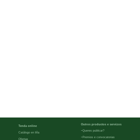
Outros productos e servizos
Tenda online
-
Queres publicar?
Catálogo en liña
-
Premios e convocatorias
Ofertas