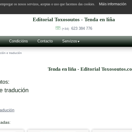
o empregar os nosos servizos, aceptas o uso que facemos das cookies.
Máis información
Editorial Toxosoutos - Tenda en liña
623 384 776
(+34)
Condicións
Contacto
Servizos
ción e tradución
Tenda en liña - Editorial Toxosoutos.c
tos:
e tradución
radución
nadas: