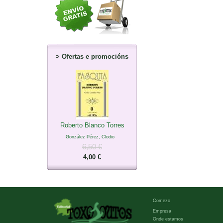
>
Ofertas e promocións
Roberto Blanco Torres
González Pérez, Clodio
6,50 €
4,00 €
Comezo
Empresa
Onde estamos