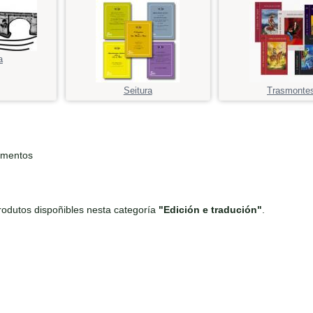
a
Seitura
Trasmonte
ementos
odutos dispoñibles nesta categoría
"Edición e tradución"
.