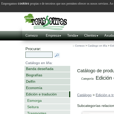
Empregamos
cookies
propias e de terceiros que nos permiten ofrecer os nosos servizos. A
Comezo
Empresa
Tenda
Clientes
Axuda
::
Comezo
>
Catálogo en liña
>
Edi
Procurar:
Catálogo en liña:
Banda deseñada
Catálogo de produ
Biografías
Edición 
Categoría:
Delfín
Economía
Edición e tradución
Catálogo
>
Edición e t
Esmorga
Subcategorías relacio
Seitura
Trasmontes