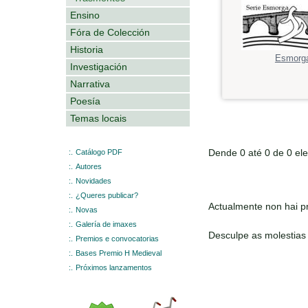
Ensino
Fóra de Colección
Historia
Esmorg
Investigación
Narrativa
Poesía
Temas locais
Dende 0 até 0 de 0 el
:.
Catálogo PDF
:.
Autores
:.
Novidades
:.
¿Queres publicar?
Actualmente non hai pr
:.
Novas
:.
Galería de imaxes
Desculpe as molestias
:.
Premios e convocatorias
:.
Bases Premio H Medieval
:.
Próximos lanzamentos