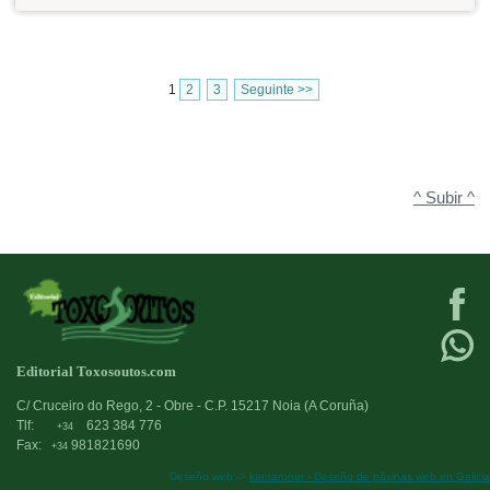
1
2
3
Seguinte >>
^ Subir ^
Editorial Toxosoutos.com
C/ Cruceiro do Rego, 2 - Obre - C.P. 15217 Noia (A Coruña)
Tlf:
623 384 776
+34
Fax:
981821690
+34
Deseño web:->
kantaronet - Deseño de páxinas web en Galicia