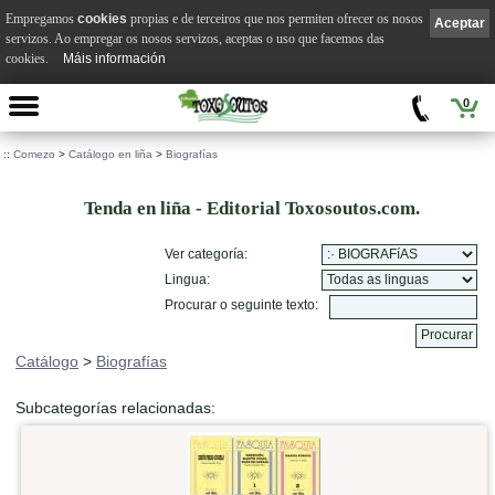
Empregamos
cookies
propias e de terceiros que nos permiten ofrecer os nosos
Aceptar
servizos. Ao empregar os nosos servizos, aceptas o uso que facemos das
cookies.
Máis información
0
::
Comezo
>
Catálogo en liña
>
Biografías
Tenda en liña - Editorial Toxosoutos.com.
Ver categoría:
Lingua:
Procurar o seguinte texto:
Catálogo
>
Biografías
Subcategorías relacionadas: