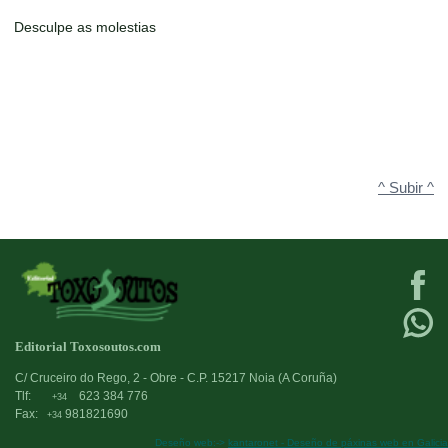
Desculpe as molestias
^ Subir ^
Editorial Toxosoutos.com
C/ Cruceiro do Rego, 2 - Obre - C.P. 15217 Noia (A Coruña)
Tlf:
623 384 776
+34
Fax:
981821690
+34
Deseño web:->
kantaronet - Deseño de páxinas web en Galicia