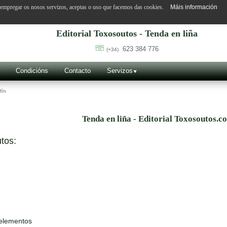
o empregar os nosos servizos, aceptas o uso que facemos das cookies.
Máis información
Editorial Toxosoutos - Tenda en liña
623 384 776
(+34)
Condicións
Contacto
Servizos
fín
Tenda en liña - Editorial Toxosoutos.c
tos:
 elementos