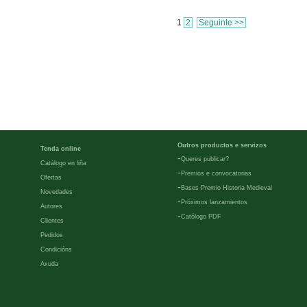
1
2
Seguinte >>
Outros productos e servizos
Tenda online
-
Queres publicar?
Catálogo en liña
-
Premios e convocatorias
Ofertas
-
Bases Premio Historia Medieval
Novedades
-
Próximos lanzamientos
Autores
-
Católogo PDF
Clientes
Pedidos
Condicións
Axuda