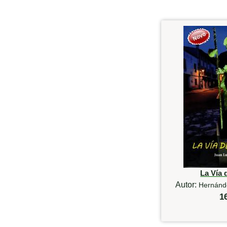
La Vía 
Autor:
Hernánde
1