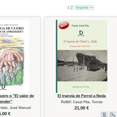
1
2
Seguinte >>
uero o "El valor de
El tranvía de Ferrol a Neda
render"
Autor:
Casal Pita, Tomás
ntelo, José Manuel
21,00 €
5,00 €