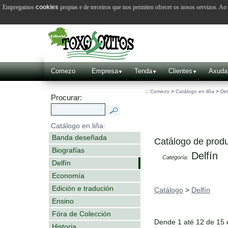
Empregamos
cookies
propias e de terceiros que nos permiten ofrecer os nosos servizos. A
Comezo
Empresa
Tenda
Clientes
Axuda
::
Comezo
>
Catálogo en liña
>
Del
Procurar:
Catálogo en liña:
Banda deseñada
Catálogo de produ
Biografías
Delfín
Categoría:
Delfín
Economía
Edición e tradución
Catálogo
>
Delfín
Ensino
Fóra de Colección
Dende 1 até 12 de 15
Historia