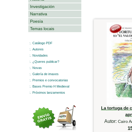
Investigación
Narrativa
Poesía
Temas locais
:.
Catálogo PDF
:.
Autores
:.
Novidades
:.
¿Queres publicar?
:.
Novas
:.
Galería de imaxes
:.
Premios e convocatorias
:.
Bases Premio H Medieval
:.
Próximos lanzamentos
La tortuga de c
ap
Autor:
Cairo A
1