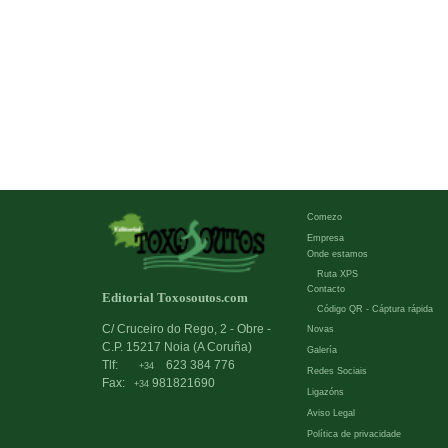
Comezo
Empresa
Onde estamos
Ruta XPS
Contacto
Editorial Toxosoutos.com
Código QR - Cáptura rápida
C/ Cruceiro do Rego, 2 - Obre -
Novas
C.P. 15217 Noia (A Coruña)
Galería
Tlf:
623 384 776
+34
Redes Sociais
Fax:
981821690
+34
Ligazóns
Aviso Legal
Política de privacidade