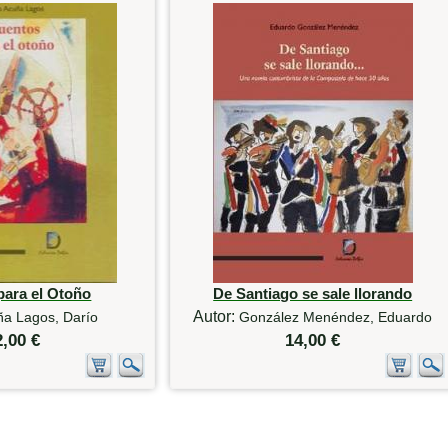
para el Otoño
De Santiago se sale llorando
Autor:
ña Lagos, Darío
González Menéndez, Eduardo
2,00 €
14,00 €