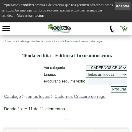
Empregamos
cookies
propias e de terceiros que nos permiten ofrecer os nosos
Aceptar
servizos. Ao empregar os nosos servizos, aceptas o uso que facemos das
cookies.
Máis información
0
::
Comezo
>
Catálogo en liña
>
Temas locais
>
Cadernos Cruceiro do rego
Tenda en liña - Editorial Toxosoutos.com.
Ver categoría:
Lingua:
Procurar o seguinte texto:
Catálogo
>
Temas locais
>
Cadernos Cruceiro do rego
Dende 1 até 11 de 11 elementos
1