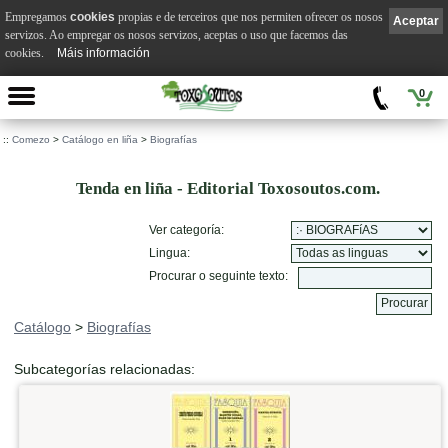
Empregamos
cookies
propias e de terceiros que nos permiten ofrecer os nosos
Aceptar
servizos. Ao empregar os nosos servizos, aceptas o uso que facemos das
cookies.
Máis información
0
::
Comezo
>
Catálogo en liña
>
Biografías
Tenda en liña - Editorial Toxosoutos.com.
Ver categoría:
Lingua:
Procurar o seguinte texto:
Catálogo
>
Biografías
Subcategorías relacionadas: