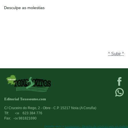
Desculpe as molestias
^ Subir ^
Editorial Toxosoutos.com
C/ Cruceiro do Rego, 2 - Obre - C.P. 15217 Noia (A Coruña)
Tlf:
623 384 776
+34
Fax:
981821690
+34
Deseño web:->
kantaronet - Deseño de páxinas web en Galicia