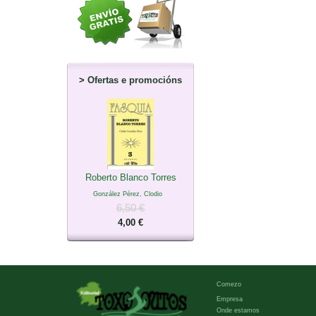
>
Ofertas e promocións
Roberto Blanco Torres
González Pérez, Clodio
6,50 €
4,00 €
Comezo
Empresa
Onde estamos