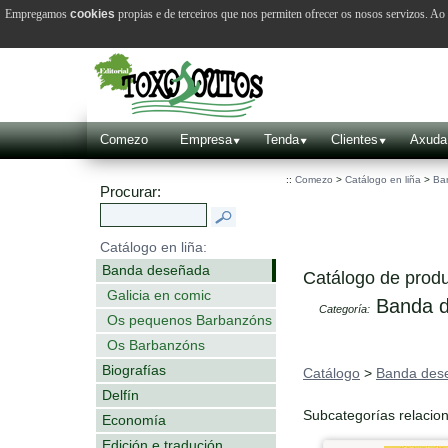
Empregamos
cookies
propias e de terceiros que nos permiten ofrecer os nosos servizos. A
Comezo
Empresa
Tenda
Clientes
Axuda
::
Comezo
>
Catálogo en liña
>
Ba
Procurar:
Catálogo en liña:
Banda deseñada
Catálogo de produ
Galicia en comic
Banda d
Categoría:
Os pequenos Barbanzóns
Os Barbanzóns
Biografías
Catálogo
>
Banda des
Delfín
Subcategorías relacio
Economía
Edición e tradución