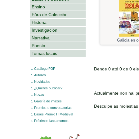
Ensino
Fóra de Colección
Historia
Investigación
Narrativa
Galicia en 
Poesía
Temas locais
Dende 0 até 0 de 0 el
:.
Catálogo PDF
:.
Autores
:.
Novidades
:.
¿Queres publicar?
Actualmente non hai pr
:.
Novas
:.
Galería de imaxes
Desculpe as molestias
:.
Premios e convocatorias
:.
Bases Premio H Medieval
:.
Próximos lanzamentos