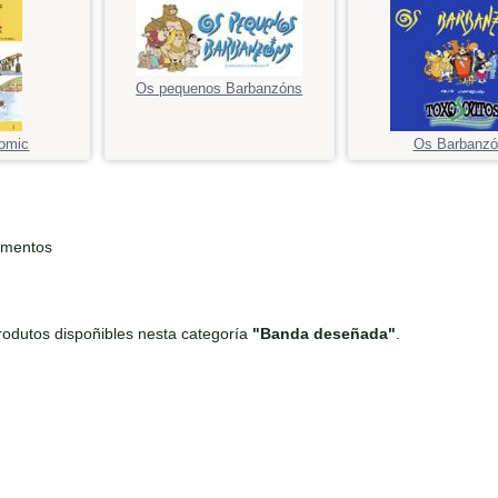
Os pequenos Barbanzóns
comic
Os Barbanzó
ementos
odutos dispoñibles nesta categoría
"Banda deseñada"
.