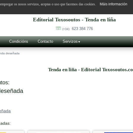
o empregar os nosos servizos, aceptas o uso que facemos das cookies.
Máis información
Editorial Toxosoutos - Tenda en liña
623 384 776
(+34)
Condicións
Contacto
Servizos
nda deseñada
Tenda en liña - Editorial Toxosoutos.c
tos:
eseñada
eñada
nadas: