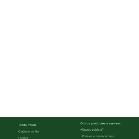
Outros productos e servizos
Tenda online
-
Queres publicar?
Catálogo en liña
-
Premios e convocatorias
Ofertas