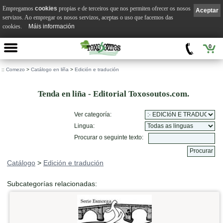
Empregamos
cookies
propias e de terceiros que nos permiten ofrecer os nosos
Aceptar
servizos. Ao empregar os nosos servizos, aceptas o uso que facemos das
cookies.
Máis información
0
::
Comezo
>
Catálogo en liña
>
Edición e tradución
Tenda en liña - Editorial Toxosoutos.com.
Ver categoría:
Lingua:
Procurar o seguinte texto:
Catálogo
>
Edición e tradución
Subcategorías relacionadas: