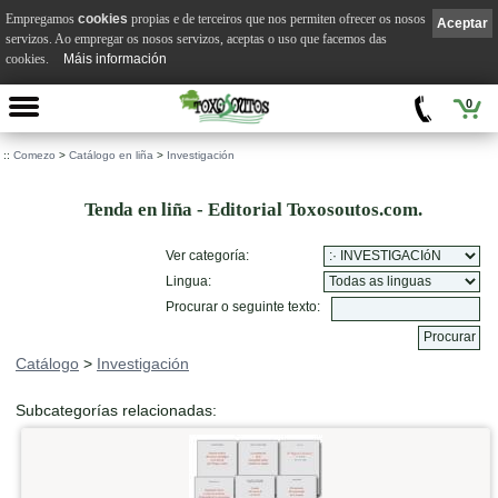
Empregamos
cookies
propias e de terceiros que nos permiten ofrecer os nosos
Aceptar
servizos. Ao empregar os nosos servizos, aceptas o uso que facemos das
cookies.
Máis información
0
::
Comezo
>
Catálogo en liña
>
Investigación
Tenda en liña - Editorial Toxosoutos.com.
Ver categoría:
Lingua:
Procurar o seguinte texto:
Catálogo
>
Investigación
Subcategorías relacionadas: