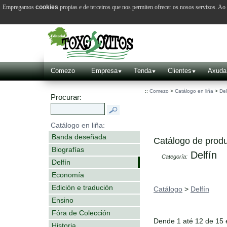
Empregamos
cookies
propias e de terceiros que nos permiten ofrecer os nosos servizos. A
Comezo
Empresa
Tenda
Clientes
Axuda
::
Comezo
>
Catálogo en liña
>
Del
Procurar:
Catálogo en liña:
Banda deseñada
Catálogo de produ
Biografías
Delfín
Categoría:
Delfín
Economía
Edición e tradución
Catálogo
>
Delfín
Ensino
Fóra de Colección
Dende 1 até 12 de 15
Historia