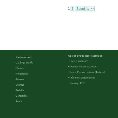
1
2
Seguinte >>
Outros productos e servizos
Tenda online
-
Queres publicar?
Catálogo en liña
-
Premios e convocatorias
Ofertas
-
Bases Premio Historia Medieval
Novedades
-
Próximos lanzamientos
Autores
-
Católogo PDF
Clientes
Pedidos
Condicións
Axuda