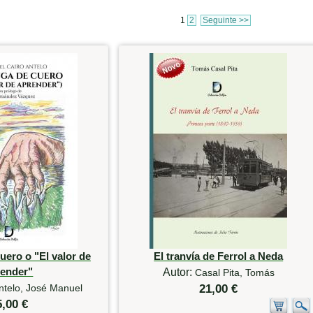
1
2
Seguinte >>
uero o "El valor de
El tranvía de Ferrol a Neda
render"
Autor:
Casal Pita, Tomás
ntelo, José Manuel
21,00 €
5,00 €