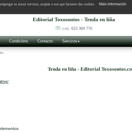
o empregar os nosos servizos, aceptas o uso que facemos das cookies.
Máis información
Editorial Toxosoutos - Tenda en liña
623 384 776
(+34)
Condicións
Contacto
Servizos
fín
Tenda en liña - Editorial Toxosoutos.c
tos:
 elementos