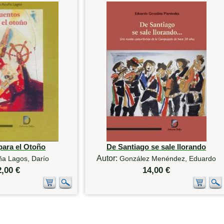
para el Otoño
De Santiago se sale llorando
Autor:
ña Lagos, Darío
González Menéndez, Eduardo
2,00 €
14,00 €