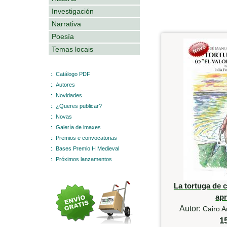
Investigación
Narrativa
Poesía
Temas locais
:.
Catálogo PDF
:.
Autores
:.
Novidades
:.
¿Queres publicar?
:.
Novas
:.
Galería de imaxes
:.
Premios e convocatorias
:.
Bases Premio H Medieval
:.
Próximos lanzamentos
La tortuga de c
ap
Autor:
Cairo A
1