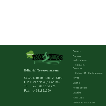
Comezo
Empresa
Onde estamos
Ruta XPS
Contacto
Editorial Toxosoutos.com
Código QR - Cáptura rápida
C/ Cruceiro do Rego, 2 - Obre -
Novas
C.P. 15217 Noia (A Coruña)
Galería
Tlf:
623 384 776
+34
Redes Sociais
Fax:
981821690
+34
Ligazóns
Aviso Legal
Política de privacidade