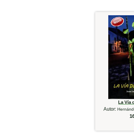
La Vía 
Autor:
Hernánde
1