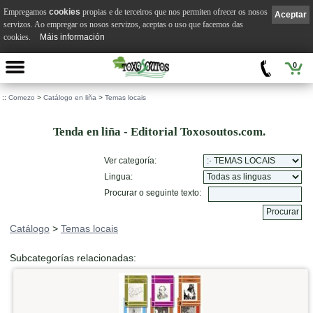
Empregamos
cookies
propias e de terceiros que nos permiten ofrecer os nosos
Aceptar
servizos. Ao empregar os nosos servizos, aceptas o uso que facemos das
cookies.
Máis información
0
::
Comezo
>
Catálogo en liña
>
Temas locais
Tenda en liña - Editorial Toxosoutos.com.
Ver categoría:
Lingua:
Procurar o seguinte texto:
Catálogo
>
Temas locais
Subcategorías relacionadas: