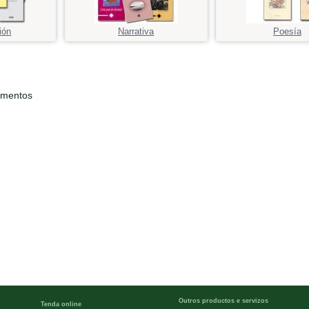
ión
Narrativa
Poesía
ementos
Outros productos e servizos
Tenda online