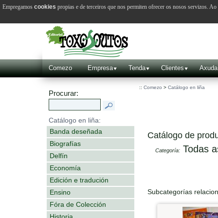
Empregamos
cookies
propias e de terceiros que nos permiten ofrecer os nosos servizos. A
Comezo
Empresa
Tenda
Clientes
Axuda
::
Comezo
>
Catálogo en liña
Procurar:
Catálogo en liña:
Banda deseñada
Catálogo de produ
Biografías
Todas a
Categoría:
Delfín
Economía
Edición e tradución
Subcategorías relacio
Ensino
Fóra de Colección
Historia