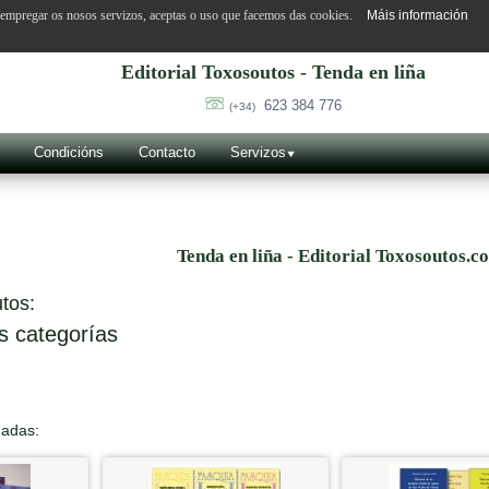
o empregar os nosos servizos, aceptas o uso que facemos das cookies.
Máis información
Editorial Toxosoutos - Tenda en liña
623 384 776
(+34)
Condicións
Contacto
Servizos
Tenda en liña - Editorial Toxosoutos.c
tos:
s categorías
nadas: