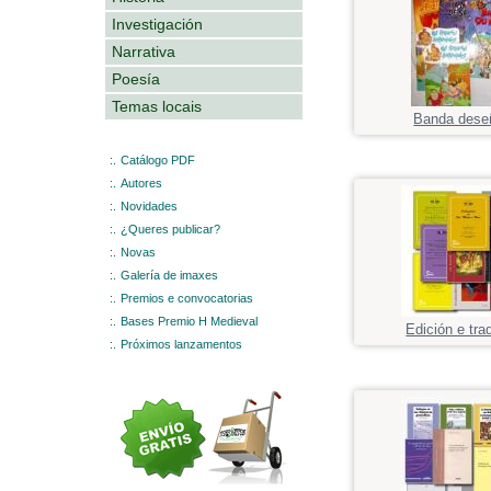
Investigación
Narrativa
Poesía
Temas locais
Banda dese
:.
Catálogo PDF
:.
Autores
:.
Novidades
:.
¿Queres publicar?
:.
Novas
:.
Galería de imaxes
:.
Premios e convocatorias
:.
Bases Premio H Medieval
Edición e tra
:.
Próximos lanzamentos