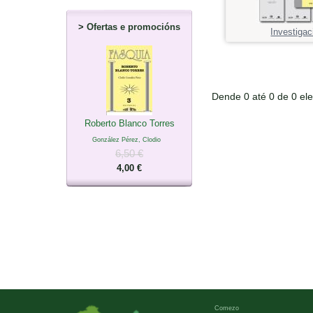
>
Ofertas e promocións
Investigac
Dende 0 até 0 de 0 el
Roberto Blanco Torres
González Pérez, Clodio
6,50 €
4,00 €
Comezo