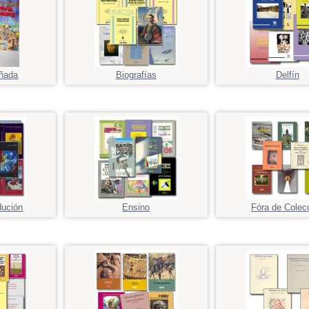
ñada
Biografías
Delfín
dución
Ensino
Fóra de Colec