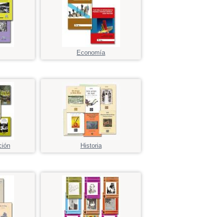
Economía
ción
Historia