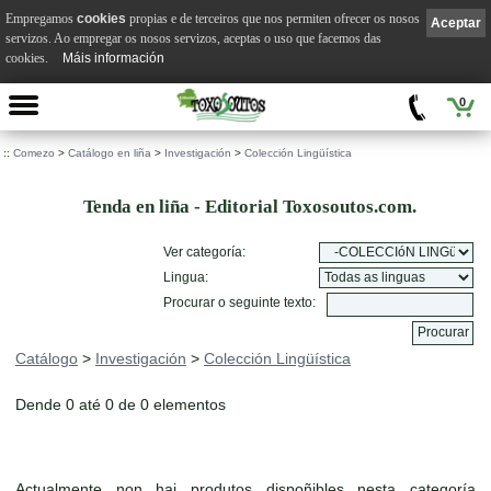
Empregamos
cookies
propias e de terceiros que nos permiten ofrecer os nosos
Aceptar
servizos. Ao empregar os nosos servizos, aceptas o uso que facemos das
cookies.
Máis información
0
::
Comezo
>
Catálogo en liña
>
Investigación
>
Colección Lingüística
Tenda en liña - Editorial Toxosoutos.com.
Ver categoría:
Lingua:
Procurar o seguinte texto:
Catálogo
>
Investigación
>
Colección Lingüística
Dende 0 até 0 de 0 elementos
Actualmente non hai produtos dispoñibles nesta categoría