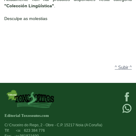
"Colección Lingüística"
.
Desculpe as molestias
^ Subir ^
Editorial Toxosoutos.com
C/ Cruceiro do Rego, 2 - Obre - C.P. 15217 Noia (A Coruña)
Tlf:
623 384 776
+34