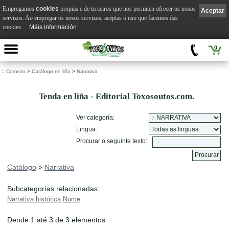
Empregamos
cookies
propias e de terceiros que nos permiten ofrecer os nosos
Aceptar
servizos. Ao empregar os nosos servizos, aceptas o uso que facemos das
cookies.
Máis información
0
::
Comezo
>
Catálogo en liña
>
Narrativa
Tenda en liña - Editorial Toxosoutos.com.
Ver categoría:
Lingua:
Procurar o seguinte texto:
Catálogo
>
Narrativa
Subcategorías relacionadas:
Narrativa histórica
Nume
Dende 1 até 3 de 3 elementos