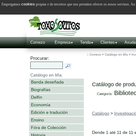
Empregamos
cookies
propias e de terceiros que nos permiten ofrecer os nosos servizos. A
Comezo
Empresa
Tenda
Clientes
Axuda
::
Comezo
>
Catálogo en liña
>
Inv
Procurar:
Catálogo en liña:
Banda deseñada
Catálogo de produ
Biografías
Bibliotec
Categoría:
Delfín
Economía
Edición e tradución
Catálogo
>
Investigaci
Ensino
Fóra de Colección
Dende 1 até 11 de 11 
Historia