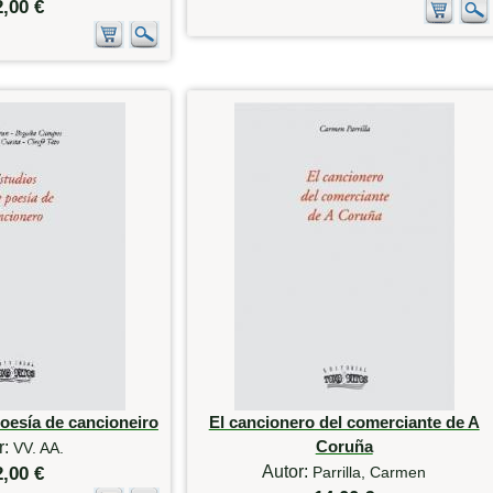
2,00 €
oesía de cancioneiro
El cancionero del comerciante de A
Coruña
r:
VV. AA.
Autor:
2,00 €
Parrilla, Carmen