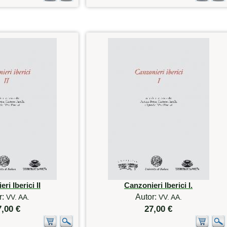
ri Iberici II
Canzonieri Iberici I.
r:
Autor:
VV. AA.
VV. AA.
7,00 €
27,00 €