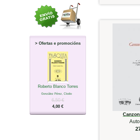
>
Ofertas e promocións
Roberto Blanco Torres
González Pérez, Clodio
6,50 €
4,00 €
Canzonie
Auto
2