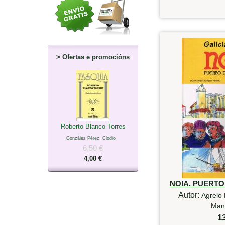
>
Ofertas e promocións
Roberto Blanco Torres
González Pérez, Clodio
6,50 €
4,00 €
NOIA. PUERT
Autor:
Agrelo 
Mant
1