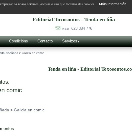
o empregar os nosos servizos, aceptas o uso que facemos das cookies.
Máis información
Editorial Toxosoutos - Tenda en liña
623 384 776
(+34)
Condicións
Contacto
Servizos
nda diseñada
>
Galicia en comic
Tenda en liña - Editorial Toxosoutos.c
tos:
en comic
eñada
>
Galicia en comic
ementos