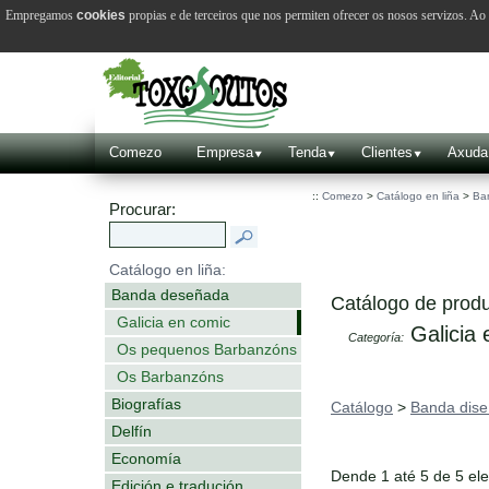
Empregamos
cookies
propias e de terceiros que nos permiten ofrecer os nosos servizos. A
Comezo
Empresa
Tenda
Clientes
Axuda
::
Comezo
>
Catálogo en liña
>
Ba
Procurar:
Catálogo en liña:
Banda deseñada
Catálogo de produ
Galicia en comic
Galicia 
Categoría:
Os pequenos Barbanzóns
Os Barbanzóns
Biografías
Catálogo
>
Banda dis
Delfín
Economía
Dende 1 até 5 de 5 el
Edición e tradución