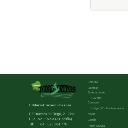
Comezo
Empresa
Onde estamos
Ruta XPS
Contacto
Editorial Toxosoutos.com
Código QR - Cáptura rápida
C/ Cruceiro do Rego, 2 - Obre -
Novas
C.P. 15217 Noia (A Coruña)
Galería
Tlf:
623 384 776
+34
Redes Sociais