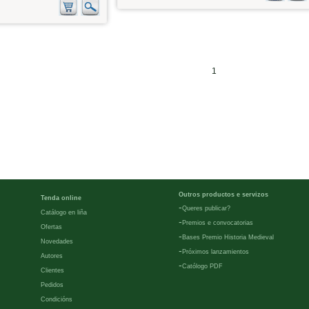
1
Outros productos e servizos
Tenda online
-
Queres publicar?
Catálogo en liña
-
Premios e convocatorias
Ofertas
-
Bases Premio Historia Medieval
Novedades
-
Próximos lanzamientos
Autores
-
Católogo PDF
Clientes
Pedidos
Condicións