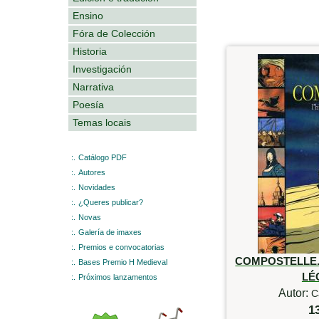
Ensino
Fóra de Colección
Historia
Investigación
Narrativa
Poesía
Temas locais
:.
Catálogo PDF
:.
Autores
:.
Novidades
:.
¿Queres publicar?
:.
Novas
:.
Galería de imaxes
:.
Premios e convocatorias
COMPOSTELLE. 
:.
Bases Premio H Medieval
LÉ
:.
Próximos lanzamentos
Autor:
C
1