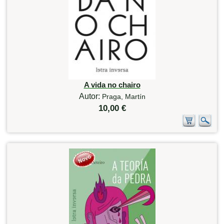
A vida no chairo
Autor:
Praga, Martín
10,00 €