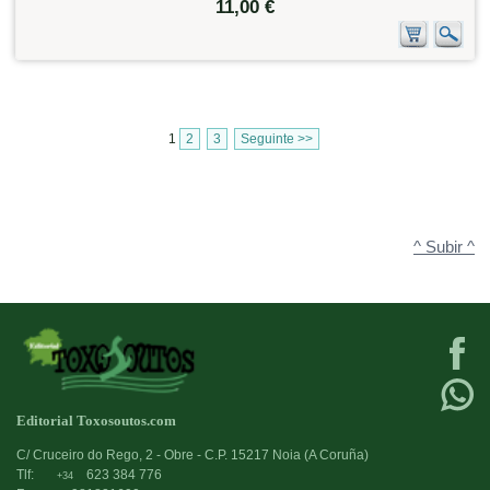
11,00 €
1
2
3
Seguinte >>
^ Subir ^
Editorial Toxosoutos.com
C/ Cruceiro do Rego, 2 - Obre - C.P. 15217 Noia (A Coruña)
Tlf:
623 384 776
+34