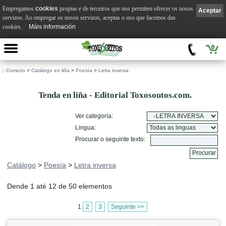
Empregamos
cookies
propias e de terceiros que nos permiten ofrecer os nosos
Aceptar
servizos. Ao empregar os nosos servizos, aceptas o uso que facemos das
cookies.
Máis información
0
::
Comezo
>
Catálogo en liña
>
Poesía
>
Letra inversa
Tenda en liña - Editorial Toxosoutos.com.
Ver categoría:
Lingua:
Procurar o seguinte texto:
Catálogo
>
Poesía
>
Letra inversa
Dende 1 até 12 de 50 elementos
1
2
3
Seguinte >>