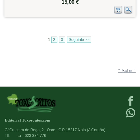
15,00 €
1
2
3
Seguinte >>
^ Subir ^
Editorial Toxosoutos.com
C/ Cruceiro do Rego, 2 - Obre - C.P. 15217 Noia (A Coruña)
Tlf:
623 384 776
+34