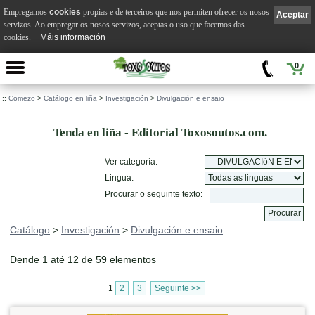
Empregamos
cookies
propias e de terceiros que nos permiten ofrecer os nosos
Aceptar
servizos. Ao empregar os nosos servizos, aceptas o uso que facemos das
cookies.
Máis información
0
::
Comezo
>
Catálogo en liña
>
Investigación
>
Divulgación e ensaio
Tenda en liña - Editorial Toxosoutos.com.
Ver categoría:
Lingua:
Procurar o seguinte texto:
Catálogo
>
Investigación
>
Divulgación e ensaio
Dende 1 até 12 de 59 elementos
1
2
3
Seguinte >>