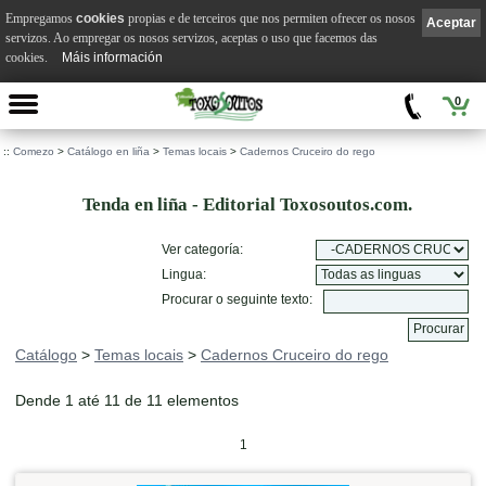
Empregamos
cookies
propias e de terceiros que nos permiten ofrecer os nosos
Aceptar
servizos. Ao empregar os nosos servizos, aceptas o uso que facemos das
cookies.
Máis información
0
::
Comezo
>
Catálogo en liña
>
Temas locais
>
Cadernos Cruceiro do rego
Tenda en liña - Editorial Toxosoutos.com.
Ver categoría:
Lingua:
Procurar o seguinte texto:
Catálogo
>
Temas locais
>
Cadernos Cruceiro do rego
Dende 1 até 11 de 11 elementos
1