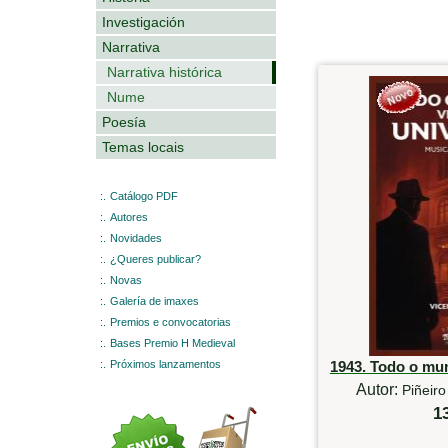
Investigación
Narrativa
Narrativa histórica
Nume
Poesía
Temas locais
:.
Catálogo PDF
:.
Autores
:.
Novidades
:.
¿Queres publicar?
:.
Novas
:.
Galería de imaxes
:.
Premios e convocatorias
:.
Bases Premio H Medieval
:.
Próximos lanzamentos
1943. Todo o mu
Autor:
Piñeiro
1