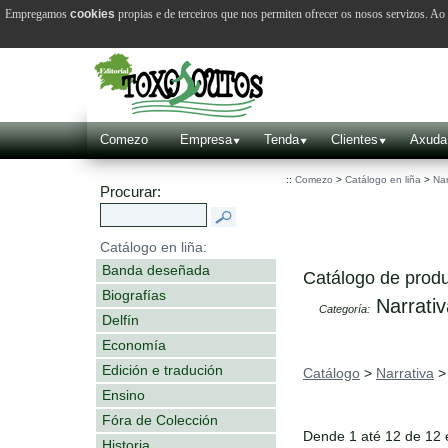
Empregamos
cookies
propias e de terceiros que nos permiten ofrecer os nosos servizos. A
Comezo
Empresa
Tenda
Clientes
Axuda
::
Comezo
>
Catálogo en liña
>
Nar
Procurar:
Catálogo en liña:
Banda deseñada
Catálogo de produ
Biografías
Narrativ
Categoría:
Delfín
Economía
Edición e tradución
Catálogo
>
Narrativa
Ensino
Fóra de Colección
Dende 1 até 12 de 12
Historia