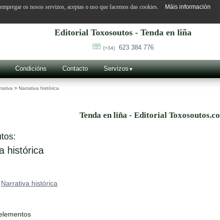
o empregar os nosos servizos, aceptas o uso que facemos das cookies.
Máis información
Editorial Toxosoutos - Tenda en liña
623 384 776
(+34)
Condicións
Contacto
Servizos
rativa
>
Narrativa histórica
Tenda en liña - Editorial Toxosoutos.c
tos:
a histórica
>
Narrativa histórica
 elementos