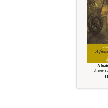
A fuxi
Autor:
L
1