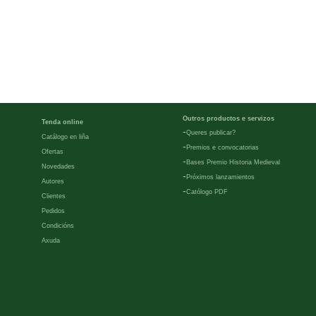
Outros productos e servizos
Tenda online
-
Queres publicar?
Catálogo en liña
-
Premios e convocatorias
Ofertas
-
Bases Premio Historia Medieval
Novedades
-
Próximos lanzamientos
Autores
-
Católogo PDF
Clientes
Pedidos
Condicións
Axuda