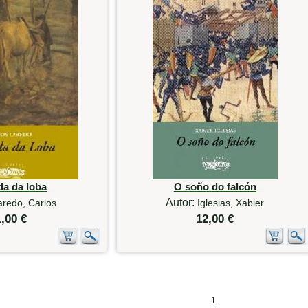
da da loba
O soño do falcón
Autor:
aredo, Carlos
Iglesias, Xabier
1,00 €
12,00 €
1