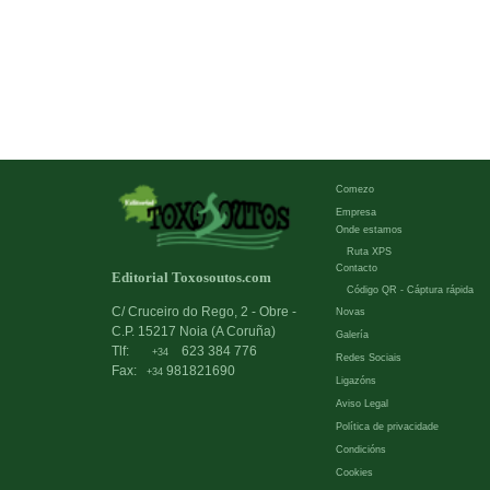
Comezo
Empresa
Onde estamos
Ruta XPS
Contacto
Editorial Toxosoutos.com
Código QR - Cáptura rápida
C/ Cruceiro do Rego, 2 - Obre -
Novas
C.P. 15217 Noia (A Coruña)
Galería
Tlf:
623 384 776
+34
Redes Sociais
Fax:
981821690
+34
Ligazóns
Aviso Legal
Política de privacidade
Condicións
Cookies