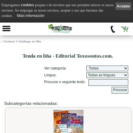
Empregamos
cookies
propias e de terceiros que nos permiten ofrecer os nosos
Aceptar
servizos. Ao empregar os nosos servizos, aceptas o uso que facemos das
cookies.
Máis información
0
::
Comezo
>
Catálogo en liña
Tenda en liña - Editorial Toxosoutos.com.
Ver categoría:
Lingua:
Procurar o seguinte texto:
Subcategorías relacionadas: