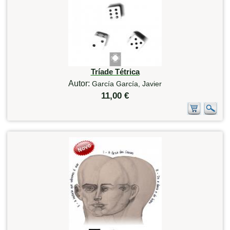
Tríade Tétrica
Autor:
García García, Javier
11,00 €