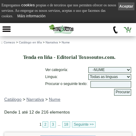
Empregamos
cookies
propias e de terceiros que nos permiten ofrecer os nosos
Aceptar
servizos. Ao empregar os nosos servizos, aceptas o uso que facemos das
cookies.
Máis información
0
::
Comezo
>
Catálogo en liña
>
Narrativa
>
Nume
Tenda en liña - Editorial Toxosoutos.com.
Ver categoría:
Lingua:
Procurar o seguinte texto:
Catálogo
>
Narrativa
>
Nume
Dende 1 até 12 de 216 elementos
1
2
3
...
18
Seguinte >>