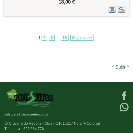
18,00 €
1
2
3
...
18
Seguinte >>
^ Subir ^
Editorial Toxosoutos.com
C/ Cruceiro do Rego, 2 - Obre - C.P. 15217 Noia (A Coruña)
Tlf:
623 384 776
+34