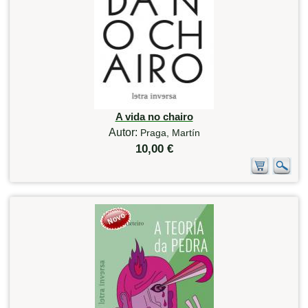
A vida no chairo
Autor:
Praga, Martín
10,00 €