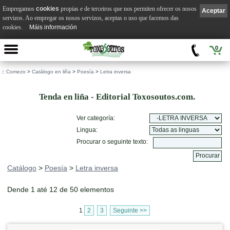
Empregamos
cookies
propias e de terceiros que nos permiten ofrecer os nosos
Aceptar
servizos. Ao empregar os nosos servizos, aceptas o uso que facemos das
cookies.
Máis información
0
::
Comezo
>
Catálogo en liña
>
Poesía
>
Letra inversa
Tenda en liña - Editorial Toxosoutos.com.
Ver categoría:
Lingua:
Procurar o seguinte texto:
Catálogo
>
Poesía
>
Letra inversa
Dende 1 até 12 de 50 elementos
1
2
3
Seguinte >>