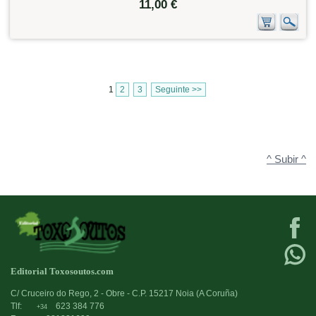
11,00 €
1
2
3
Seguinte >>
^ Subir ^
Editorial Toxosoutos.com
C/ Cruceiro do Rego, 2 - Obre - C.P. 15217 Noia (A Coruña)
Tlf:
623 384 776
+34