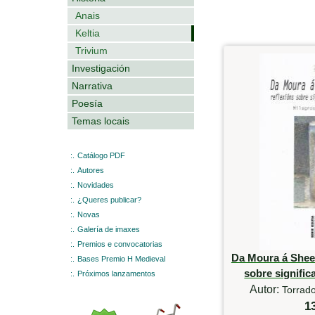
Anais
Keltia
Trivium
Investigación
Narrativa
Poesía
Temas locais
:.
Catálogo PDF
:.
Autores
:.
Novidades
:.
¿Queres publicar?
:.
Novas
:.
Galería de imaxes
:.
Premios e convocatorias
Da Moura á Sheel
:.
Bases Premio H Medieval
sobre signific
:.
Próximos lanzamentos
Autor:
Torrad
1