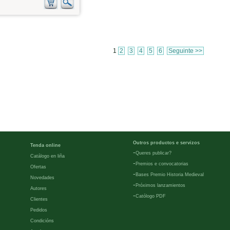
1
2
3
4
5
6
Seguinte >>
Outros productos e servizos
Tenda online
-
Queres publicar?
Catálogo en liña
-
Premios e convocatorias
Ofertas
-
Bases Premio Historia Medieval
Novedades
-
Próximos lanzamientos
Autores
-
Católogo PDF
Clientes
Pedidos
Condicións