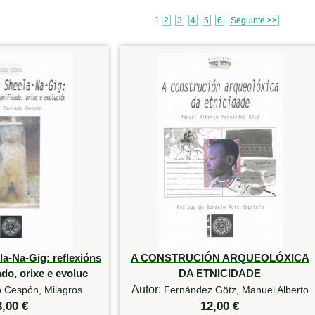
1
2
3
4
5
6
Seguinte >>
a-Na-Gig: reflexións
A CONSTRUCIÓN ARQUEOLÓXICA
ado, orixe e evoluc
DA ETNICIDADE
Autor:
o Cespón, Milagros
Fernández Götz, Manuel Alberto
3,00 €
12,00 €