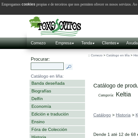
Empregamos
cookies
propias e de terceiros que nos permiten ofrecer os nosos servizos. A
Comezo
Empresa
Tenda
Clientes
Axuda
::
Comezo
>
Catálogo en liña
>
His
Procurar:
Catálogo en liña:
Banda deseñada
Catálogo de produ
Biografías
Keltia
Categoría:
Delfín
Economía
Edición e tradución
Catálogo
>
Historia
>
K
Ensino
Fóra de Colección
Dende 1 até 12 de 68
Historia