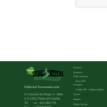
Comezo
Empresa
Onde estamos
Ruta XPS
Contacto
Editorial Toxosoutos.com
Código QR - Cáptura rápida
C/ Cruceiro do Rego, 2 - Obre -
Novas
C.P. 15217 Noia (A Coruña)
Galería
Tlf:
623 384 776
+34
Redes Sociais