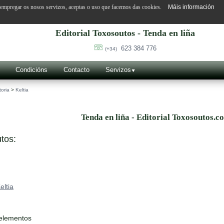
o empregar os nosos servizos, aceptas o uso que facemos das cookies.
Máis información
Editorial Toxosoutos - Tenda en liña
623 384 776
(+34)
Condicións
Contacto
Servizos
toria
>
Keltia
Tenda en liña - Editorial Toxosoutos.c
tos:
eltia
 elementos