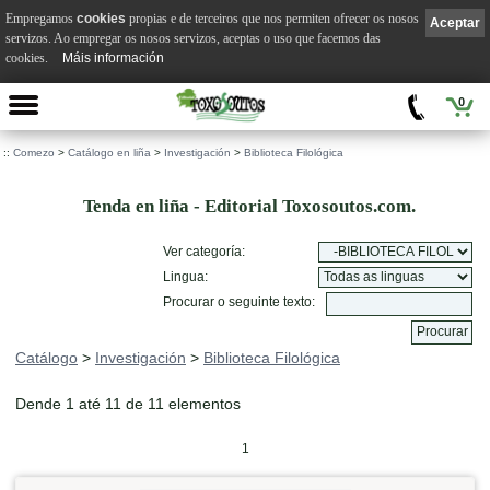
Empregamos
cookies
propias e de terceiros que nos permiten ofrecer os nosos
Aceptar
servizos. Ao empregar os nosos servizos, aceptas o uso que facemos das
cookies.
Máis información
0
::
Comezo
>
Catálogo en liña
>
Investigación
>
Biblioteca Filológica
Tenda en liña - Editorial Toxosoutos.com.
Ver categoría:
Lingua:
Procurar o seguinte texto:
Catálogo
>
Investigación
>
Biblioteca Filológica
Dende 1 até 11 de 11 elementos
1