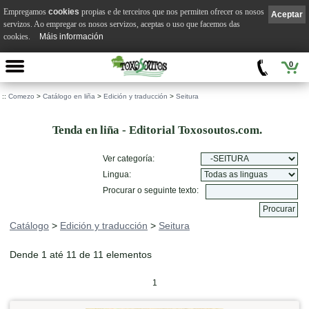
Empregamos
cookies
propias e de terceiros que nos permiten ofrecer os nosos
Aceptar
servizos. Ao empregar os nosos servizos, aceptas o uso que facemos das
cookies.
Máis información
0
::
Comezo
>
Catálogo en liña
>
Edición y traducción
>
Seitura
Tenda en liña - Editorial Toxosoutos.com.
Ver categoría:
Lingua:
Procurar o seguinte texto:
Catálogo
>
Edición y traducción
>
Seitura
Dende 1 até 11 de 11 elementos
1