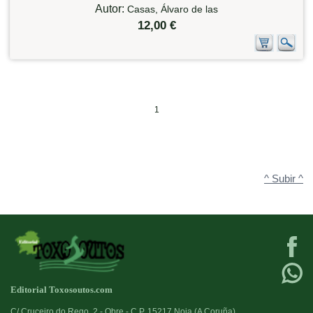
Autor:
Casas, Álvaro de las
12,00 €
1
^ Subir ^
Editorial Toxosoutos.com
C/ Cruceiro do Rego, 2 - Obre - C.P. 15217 Noia (A Coruña)