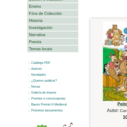
Ensino
Fóra de Colección
Historia
Investigación
Narrativa
Poesía
Temas locais
:.
Catálogo PDF
:.
Autores
:.
Novidades
:.
¿Queres publicar?
:.
Novas
:.
Galería de imaxes
:.
Premios e convocatorias
Peit
:.
Bases Premio H Medieval
Autor:
Car
:.
Próximos lanzamentos
1