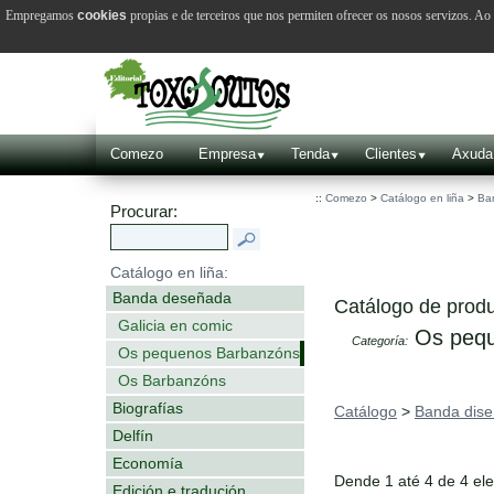
Empregamos
cookies
propias e de terceiros que nos permiten ofrecer os nosos servizos. A
Comezo
Empresa
Tenda
Clientes
Axuda
::
Comezo
>
Catálogo en liña
>
Ba
Procurar:
Catálogo en liña:
Banda deseñada
Catálogo de produ
Galicia en comic
Os pequ
Categoría:
Os pequenos Barbanzóns
Os Barbanzóns
Biografías
Catálogo
>
Banda dis
Delfín
Economía
Dende 1 até 4 de 4 el
Edición e tradución