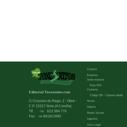
Comezo
Empresa
Onde estamos
Ruta XPS
Contacto
Editorial Toxosoutos.com
Código QR - Cáptura rápida
C/ Cruceiro do Rego, 2 - Obre -
Novas
C.P. 15217 Noia (A Coruña)
Galería
Tlf:
623 384 776
+34
Redes Sociais
Fax:
981821690
+34
Ligazóns
Aviso Legal