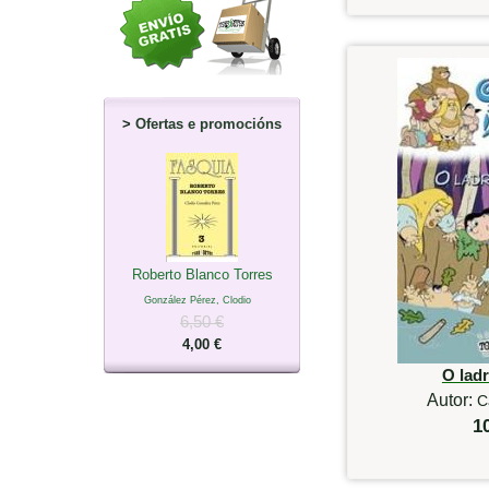
>
Ofertas e promocións
Roberto Blanco Torres
González Pérez, Clodio
6,50 €
4,00 €
O lad
Autor:
C
1