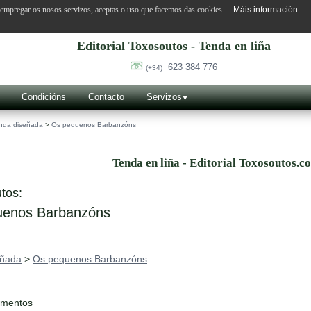
o empregar os nosos servizos, aceptas o uso que facemos das cookies.
Máis información
Editorial Toxosoutos - Tenda en liña
623 384 776
(+34)
Condicións
Contacto
Servizos
nda diseñada
>
Os pequenos Barbanzóns
Tenda en liña - Editorial Toxosoutos.c
tos:
enos Barbanzóns
eñada
>
Os pequenos Barbanzóns
ementos