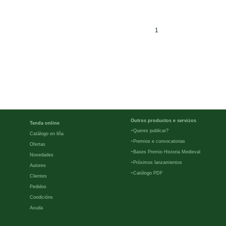
1
Outros productos e servizos
Tenda online
-
Queres publicar?
Catálogo en liña
-
Premios e convocatorias
Ofertas
-
Bases Premio Historia Medieval
Novedades
-
Próximos lanzamientos
Autores
-
Católogo PDF
Clientes
Pedidos
Condicións
Axuda