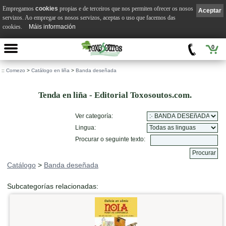
Empregamos
cookies
propias e de terceiros que nos permiten ofrecer os nosos
Aceptar
servizos. Ao empregar os nosos servizos, aceptas o uso que facemos das
cookies.
Máis información
0
::
Comezo
>
Catálogo en liña
>
Banda deseñada
Tenda en liña - Editorial Toxosoutos.com.
Ver categoría:
Lingua:
Procurar o seguinte texto:
Catálogo
>
Banda deseñada
Subcategorías relacionadas: