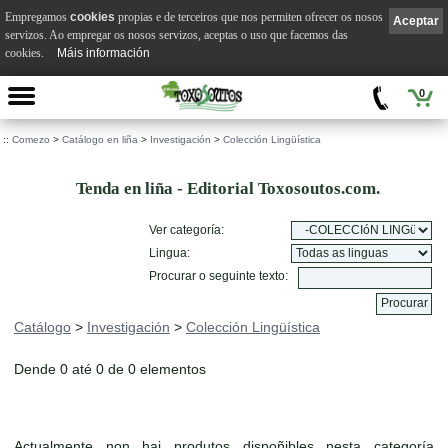
Empregamos
cookies
propias e de terceiros que nos permiten ofrecer os nosos
Aceptar
servizos. Ao empregar os nosos servizos, aceptas o uso que facemos das
cookies.
Máis información
0
::
Comezo
>
Catálogo en liña
>
Investigación
>
Colección Lingüística
Tenda en liña - Editorial Toxosoutos.com.
Ver categoría:
Lingua:
Procurar o seguinte texto:
Catálogo
>
Investigación
>
Colección Lingüística
Dende 0 até 0 de 0 elementos
Actualmente non hai produtos dispoñibles nesta categoría