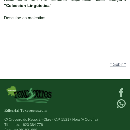
"Colección Lingüística"
.
Desculpe as molestias
^ Subir ^
Editorial Toxosoutos.com
C/ Cruceiro do Rego, 2 - Obre - C.P. 15217 Noia (A Coruña)
Tlf:
623 384 776
+34