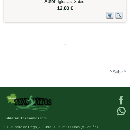
Autor:
Iglesias, Xabier
12,00 €
1
^ Subir ^
Editorial Toxosoutos.com
C/ Cruceiro do Rego, 2 - Obre - C.P. 15217 Noia (A Coruña)