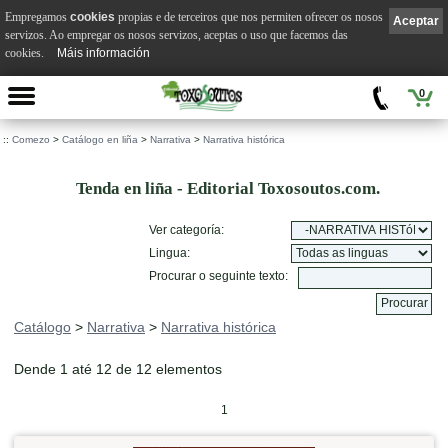
Empregamos
cookies
propias e de terceiros que nos permiten ofrecer os nosos
Aceptar
servizos. Ao empregar os nosos servizos, aceptas o uso que facemos das
cookies.
Máis información
0
::
Comezo
>
Catálogo en liña
>
Narrativa
>
Narrativa histórica
Tenda en liña - Editorial Toxosoutos.com.
Ver categoría:
Lingua:
Procurar o seguinte texto:
Catálogo
>
Narrativa
>
Narrativa histórica
Dende 1 até 12 de 12 elementos
1