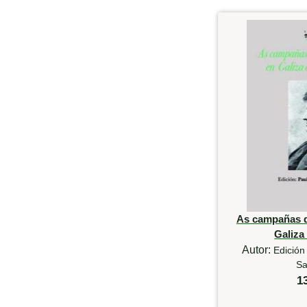
As campañas d
Galiza
Autor:
Edición
Sa
1