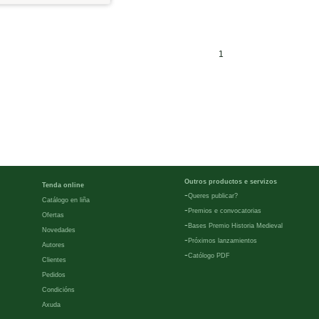
1
Outros productos e servizos
Tenda online
-
Queres publicar?
Catálogo en liña
-
Premios e convocatorias
Ofertas
-
Bases Premio Historia Medieval
Novedades
-
Próximos lanzamientos
Autores
-
Católogo PDF
Clientes
Pedidos
Condicións
Axuda