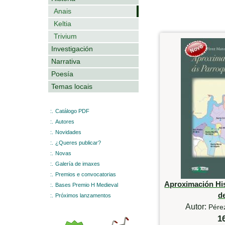
Anais
Keltia
Trivium
Investigación
Narrativa
Poesía
Temas locais
:.
Catálogo PDF
:.
Autores
:.
Novidades
:.
¿Queres publicar?
:.
Novas
:.
Galería de imaxes
:.
Premios e convocatorias
Aproximación His
:.
Bases Premio H Medieval
d
:.
Próximos lanzamentos
Autor:
Pére
1