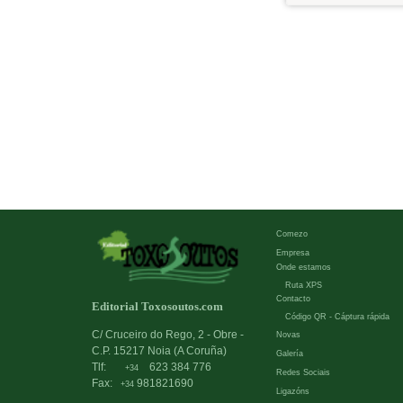
Comezo
Empresa
Onde estamos
Ruta XPS
Contacto
Editorial Toxosoutos.com
Código QR - Cáptura rápida
C/ Cruceiro do Rego, 2 - Obre -
Novas
C.P. 15217 Noia (A Coruña)
Galería
Tlf:
623 384 776
+34
Redes Sociais
Fax:
981821690
+34
Ligazóns