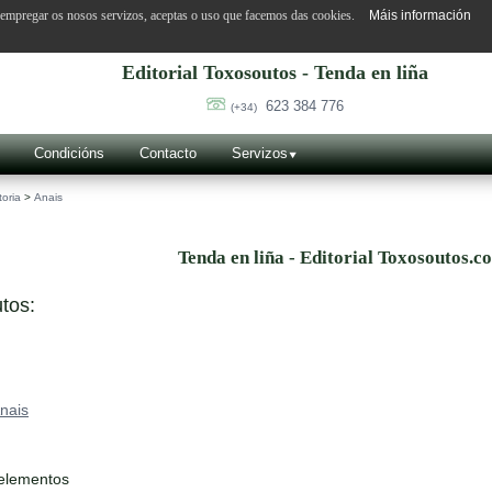
o empregar os nosos servizos, aceptas o uso que facemos das cookies.
Máis información
Editorial Toxosoutos - Tenda en liña
623 384 776
(+34)
Condicións
Contacto
Servizos
toria
>
Anais
Tenda en liña - Editorial Toxosoutos.c
tos:
nais
 elementos