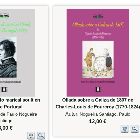
o marical soult en
Ollada sobre a Galiza de 1807 de
 e Portugal
Charles-Louis de Fourcroy (1770-1824)
Autor:
 de Paulo Nogueira
Nogueira Santiago, Paulo
ntiago
12,00 €
3,00 €