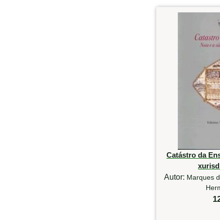
Catástro da En
xurisd
Autor:
Marques d
Her
1