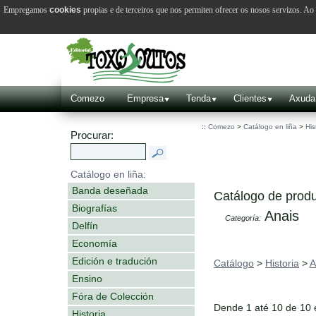
Empregamos
cookies
propias e de terceiros que nos permiten ofrecer os nosos servizos. A
Comezo
Empresa
Tenda
Clientes
Axuda
::
Comezo
>
Catálogo en liña
>
His
Procurar:
Catálogo en liña:
Banda deseñada
Catálogo de produ
Biografías
Anais
Categoría:
Delfín
Economía
Edición e tradución
Catálogo
>
Historia
>
A
Ensino
Fóra de Colección
Dende 1 até 10 de 10
Historia