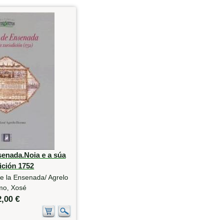
senada.Noia e a súa
ición 1752
e la Ensenada/ Agrelo
mo, Xosé
2,00 €