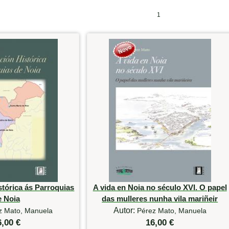
1
tórica ás Parroquias
A vida en Noia no século XVI. O papel
e Noia
das mulleres nunha vila mariñeir
Autor:
z Mato, Manuela
Pérez Mato, Manuela
6,00 €
16,00 €