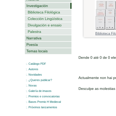
Investigación
Biblioteca Filológica
Colección Lingüística
Divulgación e ensaio
Palestra
Biblioteca Fil
Narrativa
Poesía
Temas locais
Dende 0 até 0 de 0 el
:.
Catálogo PDF
:.
Autores
:.
Novidades
Actualmente non hai pr
:.
¿Queres publicar?
:.
Novas
Desculpe as molestias
:.
Galería de imaxes
:.
Premios e convocatorias
:.
Bases Premio H Medieval
:.
Próximos lanzamentos