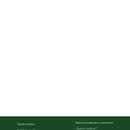
Outros productos e servizos
Tenda online
-
Queres publicar?