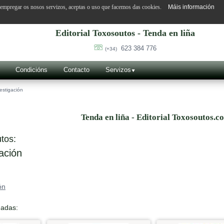
o empregar os nosos servizos, aceptas o uso que facemos das cookies.
Máis información
Editorial Toxosoutos - Tenda en liña
623 384 776
(+34)
Condicións
Contacto
Servizos
estigación
Tenda en liña - Editorial Toxosoutos.c
tos:
ación
ón
nadas: