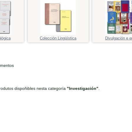
ológica
Colección Lingüística
Divulgación e e
ementos
odutos dispoñibles nesta categoría
"Investigación"
.