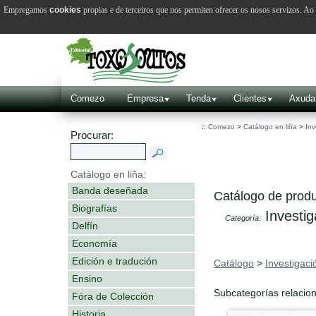
Empregamos
cookies
propias e de terceiros que nos permiten ofrecer os nosos servizos. A
Comezo
Empresa
Tenda
Clientes
Axuda
::
Comezo
>
Catálogo en liña
>
Inv
Procurar:
Catálogo en liña:
Banda deseñada
Catálogo de produ
Biografías
Investig
Categoría:
Delfín
Economía
Edición e tradución
Catálogo
>
Investigaci
Ensino
Subcategorías relacio
Fóra de Colección
Historia