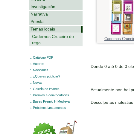
Investigación
Narrativa
Poesía
Temas locais
Cadernos Cruceiro do
Cadernos Cruceir
rego
:.
Catálogo PDF
:.
Autores
Dende 0 até 0 de 0 el
:.
Novidades
:.
¿Queres publicar?
:.
Novas
:.
Galería de imaxes
Actualmente non hai pr
:.
Premios e convocatorias
:.
Bases Premio H Medieval
Desculpe as molestias
:.
Próximos lanzamentos