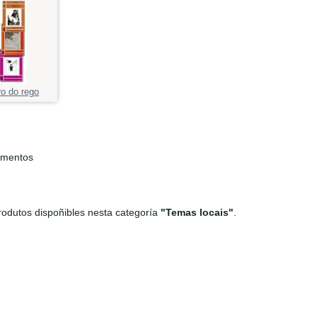
o do rego
ementos
odutos dispoñibles nesta categoría
"Temas locais"
.