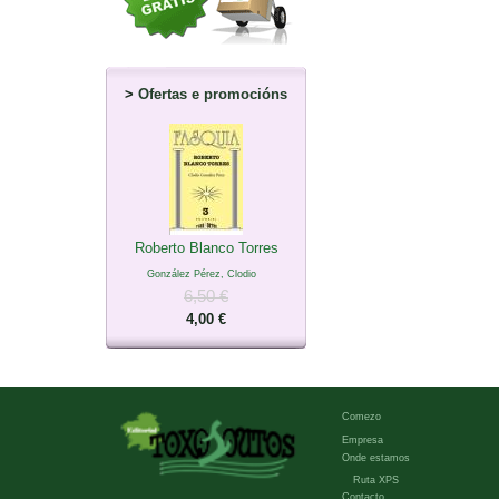
>
Ofertas e promocións
Roberto Blanco Torres
González Pérez, Clodio
6,50 €
4,00 €
Comezo
Empresa
Onde estamos
Ruta XPS
Contacto