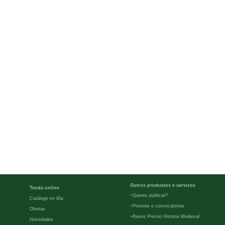
Outros productos e servizos
Tenda online
-
Queres publicar?
Catálogo en liña
-
Premios e convocatorias
Ofertas
-
Bases Premio Historia Medieval
Novedades