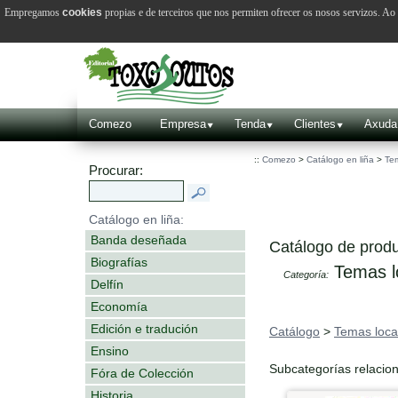
Empregamos
cookies
propias e de terceiros que nos permiten ofrecer os nosos servizos. A
Comezo
Empresa
Tenda
Clientes
Axuda
::
Comezo
>
Catálogo en liña
>
Tem
Procurar:
Catálogo en liña:
Banda deseñada
Catálogo de produ
Biografías
Temas l
Categoría:
Delfín
Economía
Edición e tradución
Catálogo
>
Temas loca
Ensino
Subcategorías relacio
Fóra de Colección
Historia