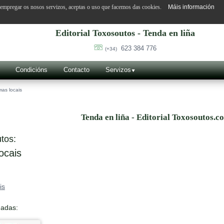
o empregar os nosos servizos, aceptas o uso que facemos das cookies.
Máis información
Editorial Toxosoutos - Tenda en liña
623 384 776
(+34)
Condicións
Contacto
Servizos
as locais
Tenda en liña - Editorial Toxosoutos.c
tos:
ocais
is
nadas: