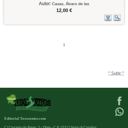
Autor:
Casas, Álvaro de las
12,00 €
1
^ Subir ^
Editorial Toxosoutos.com
C/ Cruceiro do Rego, 2 - Obre - C.P. 15217 Noia (A Coruña)