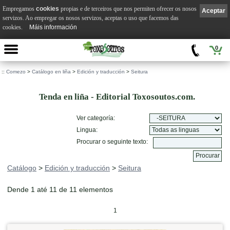
Empregamos
cookies
propias e de terceiros que nos permiten ofrecer os nosos
Aceptar
servizos. Ao empregar os nosos servizos, aceptas o uso que facemos das
cookies.
Máis información
0
::
Comezo
>
Catálogo en liña
>
Edición y traducción
>
Seitura
Tenda en liña - Editorial Toxosoutos.com.
Ver categoría:
Lingua:
Procurar o seguinte texto:
Catálogo
>
Edición y traducción
>
Seitura
Dende 1 até 11 de 11 elementos
1